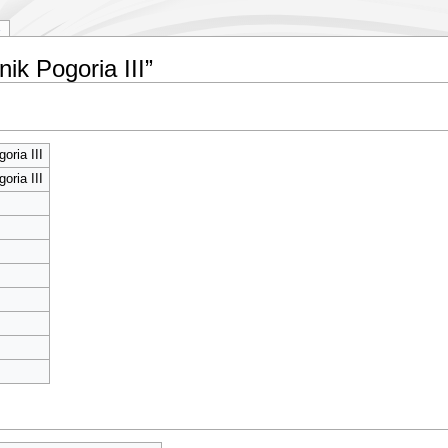
nik Pogoria III”
oria III
oria III