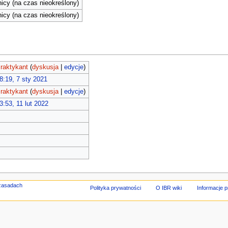
cy (na czas nieokreślony)
cy (na czas nieokreślony)
raktykant
(
dyskusja
|
edycje
)
8:19, 7 sty 2021
raktykant
(
dyskusja
|
edycje
)
3:53, 11 lut 2022
Polityka prywatności
O IBR wiki
Informacje 