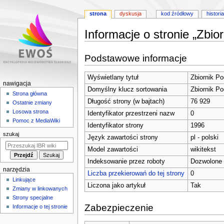
strona
dyskusja
kod źródłowy
historia
Informacje o stronie „Zbior
Przejdź
Przejdź
Podstawowe informacje
do
do
nawigacji
wyszukiwania
Wyświetlany tytuł
Zbiornik Pog
M
nawigacja
Domyślny klucz sortowania
Zbiornik Pog
e
Strona główna
Długość strony (w bajtach)
76 929
Ostatnie zmiany
n
Losowa strona
Identyfikator przestrzeni nazw
0
u
Pomoc z MediaWiki
Identyfikator strony
1996
n
szukaj
Język zawartości strony
pl - polski
a
w
Model zawartości
wikitekst
i
Indeksowanie przez roboty
Dozwolone
narzędzia
g
Liczba przekierowań do tej strony
0
Linkujące
a
Liczona jako artykuł
Tak
Zmiany w linkowanych
c
Strony specjalne
y
Zabezpieczenie
Informacje o tej stronie
j