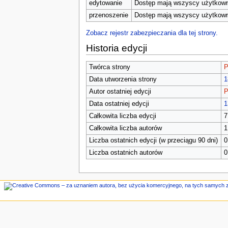
n
edytowanie
Dostęp mają wszyscy użytkowni
e
przenoszenie
Dostęp mają wszyscy użytkowni
Zobacz rejestr zabezpieczania dla tej strony.
Historia edycji
Twórca strony
P
Data utworzenia strony
1
Autor ostatniej edycji
P
Data ostatniej edycji
1
Całkowita liczba edycji
7
Całkowita liczba autorów
1
Liczba ostatnich edycji (w przeciągu 90 dni)
0
Liczba ostatnich autorów
0