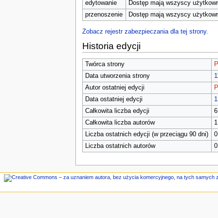
n
edytowanie
Dostęp mają wszyscy użytkowni
e
przenoszenie
Dostęp mają wszyscy użytkowni
Zobacz rejestr zabezpieczania dla tej strony.
Historia edycji
Twórca strony
P
Data utworzenia strony
1
Autor ostatniej edycji
P
Data ostatniej edycji
1
Całkowita liczba edycji
6
Całkowita liczba autorów
1
Liczba ostatnich edycji (w przeciągu 90 dni)
0
Liczba ostatnich autorów
0