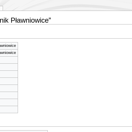
rnik Pławniowice”
awniowice
awniowice