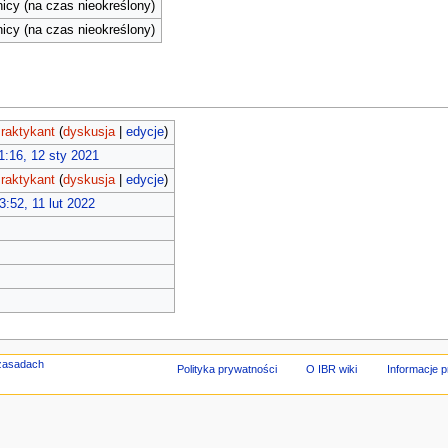
cy (na czas nieokreślony)
cy (na czas nieokreślony)
raktykant
(
dyskusja
|
edycje
)
1:16, 12 sty 2021
raktykant
(
dyskusja
|
edycje
)
3:52, 11 lut 2022
Polityka prywatności
O IBR wiki
Informacje 