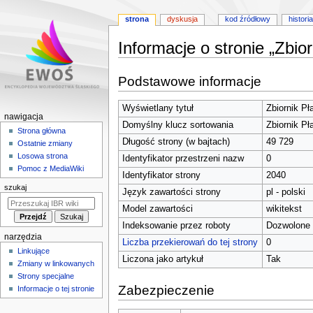
strona
dyskusja
kod źródłowy
historia
Informacje o stronie „Zbio
Przejdź
Przejdź
Podstawowe informacje
do
do
nawigacji
wyszukiwania
Wyświetlany tytuł
Zbiornik Pł
M
nawigacja
Domyślny klucz sortowania
Zbiornik Pł
e
Strona główna
Długość strony (w bajtach)
49 729
Ostatnie zmiany
n
Losowa strona
Identyfikator przestrzeni nazw
0
u
Pomoc z MediaWiki
Identyfikator strony
2040
n
szukaj
Język zawartości strony
pl - polski
a
w
Model zawartości
wikitekst
i
Indeksowanie przez roboty
Dozwolone
narzędzia
g
Liczba przekierowań do tej strony
0
Linkujące
a
Liczona jako artykuł
Tak
Zmiany w linkowanych
c
Strony specjalne
y
Zabezpieczenie
Informacje o tej stronie
j