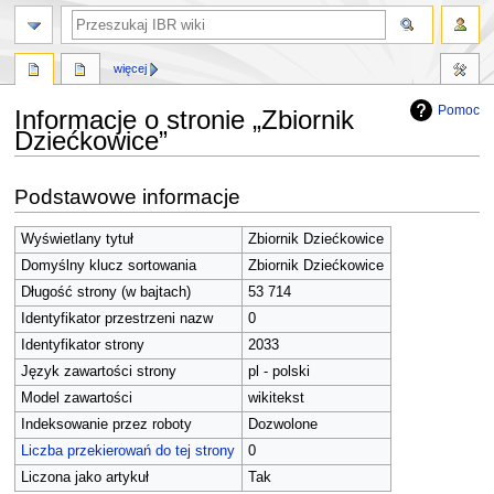
szukaj
więcej
Pomoc
Informacje o stronie „Zbiornik
Dziećkowice”
Przejdź
Przejdź
Podstawowe informacje
do
do
nawigacji
wyszukiwania
Wyświetlany tytuł
Zbiornik Dziećkowice
Domyślny klucz sortowania
Zbiornik Dziećkowice
Długość strony (w bajtach)
53 714
Identyfikator przestrzeni nazw
0
Identyfikator strony
2033
Język zawartości strony
pl - polski
Model zawartości
wikitekst
Indeksowanie przez roboty
Dozwolone
Liczba przekierowań do tej strony
0
Liczona jako artykuł
Tak