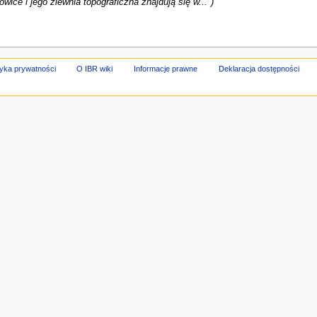
ice i jego zlewnia topograficzna znajdują się w..."
tyka prywatności
O IBR wiki
Informacje prawne
Deklaracja dostępności