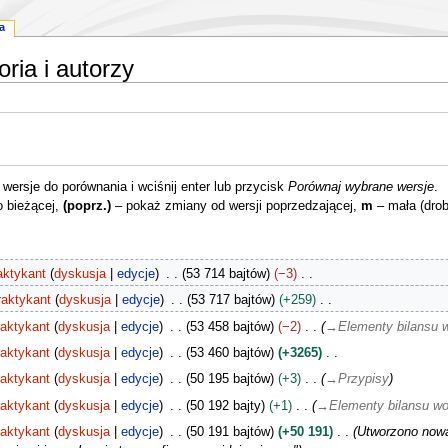
a
ria i autorzy
ersje do porównania i wciśnij enter lub przycisk
Porównaj wybrane wersje
.
o bieżącej,
(poprz.)
– pokaż zmiany od wersji poprzedzającej,
m
– mała (dro
aktykant
dyskusja
edycje
53 714 bajtów
−3
raktykant
dyskusja
edycje
53 717 bajtów
+259
aktykant
dyskusja
edycje
53 458 bajtów
−2
→
Elementy bilansu 
aktykant
dyskusja
edycje
53 460 bajtów
+3265
aktykant
dyskusja
edycje
50 195 bajtów
+3
→
Przypisy
aktykant
dyskusja
edycje
50 192 bajty
+1
→
Elementy bilansu w
aktykant
dyskusja
edycje
50 191 bajtów
+50 191
Utworzono nową