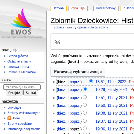
strona
dyskusja
kod źródłowy
histori
Zbiornik Dziećkowice: Histo
Zobacz rejestry operacji dla tej strony
Przejdź
Przejdź
do
do
Rozwiń
nawigacji
wyszukiwania
M
nawigacja
Wybór porównania – zaznacz kropeczkami dwie w
e
Strona główna
Legenda:
(bież.)
– pokaż zmiany od tej wersji d
Ostatnie zmiany
n
Losowa strona
u
Pomoc z MediaWiki
n
1
szukaj
bież.
poprz.
13:51, 11 lut 2022
Pr
a
1
N
2
w
bież.
poprz.
10:28, 26 sty 2021
P
l
i
6
N
1
i
u
bież.
poprz.
19:51, 11 sty 2021
Pr
e
s
i
1
narzędzia
g
t
p
t
bież.
poprz.
19:50, 11 sty 2021
Pr
e
s
Linkujące
2
a
o
y
N
p
t
Zmiany w linkowanych
bież.
poprz.
19:38, 11 sty 2021
Pr
0
c
d
2
i
o
y
Atom
2
bież.
poprz.
19:37, 11 sty 2021
Pr
a
0
y
e
d
Strony specjalne
2
2
n
2
p
j
bież.
poprz.
19:36, 11 sty 2021
Pr
Informacje o tej stronie
a
0
o
1
o