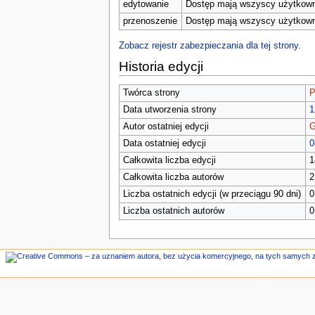
n
edytowanie
Dostęp mają wszyscy użytkowni
e
przenoszenie
Dostęp mają wszyscy użytkowni
Zobacz rejestr zabezpieczania dla tej strony.
Historia edycji
Twórca strony
P
Data utworzenia strony
1
Autor ostatniej edycji
G
Data ostatniej edycji
0
Całkowita liczba edycji
1
Całkowita liczba autorów
2
Liczba ostatnich edycji (w przeciągu 90 dni)
0
Liczba ostatnich autorów
0