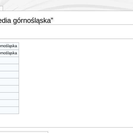
edia górnośląska”
órnośląska
órnośląska