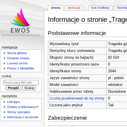
strona
dyskusja
kod źródłowy
historia
Informacje o stronie „Trag
Przejdź
Przejdź
Podstawowe informacje
do
do
nawigacji
wyszukiwania
Wyświetlany tytuł
Tragedia g
M
nawigacja
Domyślny klucz sortowania
Tragedia g
e
Strona główna
Długość strony (w bajtach)
82 024
Ostatnie zmiany
n
Losowa strona
Identyfikator przestrzeni nazw
0
u
Pomoc z MediaWiki
Identyfikator strony
2644
n
szukaj
Język zawartości strony
pl - polski
a
w
Model zawartości
wikitekst
i
Indeksowanie przez roboty
Dozwolone
narzędzia
g
Liczba przekierowań do tej strony
0
Linkujące
a
Liczona jako artykuł
Tak
Zmiany w linkowanych
c
Strony specjalne
y
Zabezpieczenie
Informacje o tej stronie
j