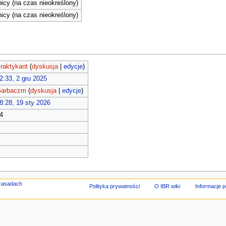
cy (na czas nieokreślony)
cy (na czas nieokreślony)
raktykant
(
dyskusja
|
edycje
)
2:33, 2 gru 2025
arbaczm
(
dyskusja
|
edycje
)
8:28, 19 sty 2026
4
Polityka prywatności
O IBR wiki
Informacje 