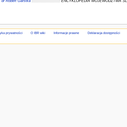
:
dr Robert Garstka
::::::::::::::::::::::::: ENCYKLOPEDIA WOJEWÓDZTWA ŚLĄSKI
tyka prywatności
O IBR wiki
Informacje prawne
Deklaracja dostępności