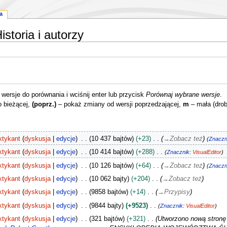
a
storia i autorzy
ersje do porównania i wciśnij enter lub przycisk
Porównaj wybrane wersje
.
o bieżącej,
(poprz.)
– pokaż zmiany od wersji poprzedzającej,
m
– mała (dro
ktykant
dyskusja
edycje
10 437 bajtów
+23
→
Zobacz też
Znaczn
ktykant
dyskusja
edycje
10 414 bajtów
+288
Znacznik
:
VisualEditor
ktykant
dyskusja
edycje
10 126 bajtów
+64
→
Zobacz też
Znaczn
ktykant
dyskusja
edycje
10 062 bajty
+204
→
Zobacz też
ktykant
dyskusja
edycje
9858 bajtów
+14
→
Przypisy
ktykant
dyskusja
edycje
9844 bajty
+9523
Znacznik
:
VisualEditor
ktykant
dyskusja
edycje
321 bajtów
+321
Utworzono nową stronę