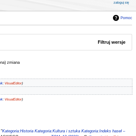
zaloguj się
Pomoc
Filtruj wersje
bna) zmiana
ik
:
VisualEditor
ik
:
VisualEditor
 "
Kategoria:Historia
Kategoria:Kultura i sztuka
Kategoria:Indeks haseł –