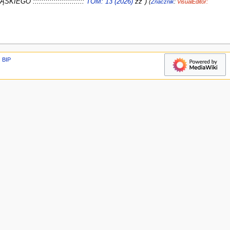
EGO :::::::::::::::::::::::::
TOM: 13 (2026)
zz"
Znacznik
:
VisualEditor:
BIP