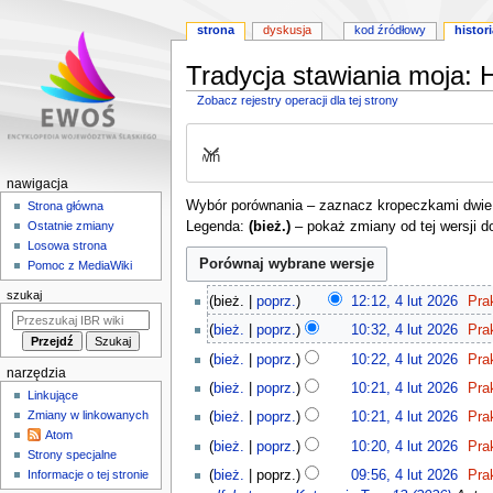
strona
dyskusja
kod źródłowy
histori
Tradycja stawiania moja: Hi
Zobacz rejestry operacji dla tej strony
Przejdź
Przejdź
do
do
Rozwiń
nawigacji
wyszukiwania
M
nawigacja
Wybór porównania – zaznacz kropeczkami dwie w
e
Strona główna
Legenda:
(bież.)
– pokaż zmiany od tej wersji d
Ostatnie zmiany
n
Losowa strona
u
Pomoc z MediaWiki
n
4
szukaj
bież.
poprz.
12:12, 4 lut 2026
Pra
a
l
w
bież.
poprz.
10:32, 4 lut 2026
Pra
u
N
i
t
bież.
poprz.
10:22, 4 lut 2026
Pra
i
narzędzia
g
2
bież.
poprz.
10:21, 4 lut 2026
Pra
e
Linkujące
0
a
p
Zmiany w linkowanych
bież.
poprz.
10:21, 4 lut 2026
Pra
2
c
o
Atom
6
bież.
poprz.
10:20, 4 lut 2026
Pra
y
d
Strony specjalne
N
j
bież.
poprz.
09:56, 4 lut 2026
Pra
Informacje o tej stronie
a
i