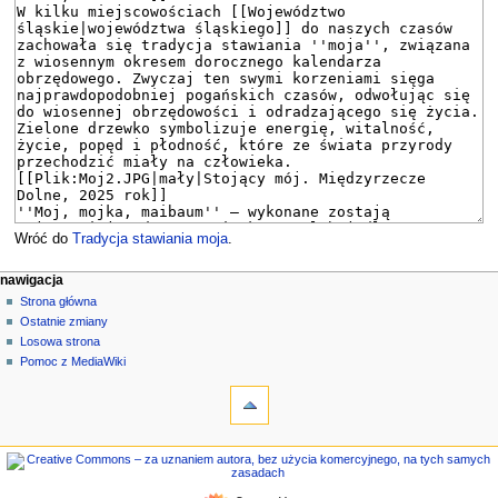
Wróć do
Tradycja stawiania moja
.
M
działania na stronie
narzędzia osobiste
nawigacja
strona
zaloguj
Strona główna
e
się
dyskusja
Ostatnie zmiany
n
czytaj
Losowa strona
u
kod
Pomoc z MediaWiki
n
narzędzia
źródłowy
historia
Linkujące
a
Zmiany
w
w
nawigacja
i
linkowanych
Strona
g
Strony
główna
specjalne