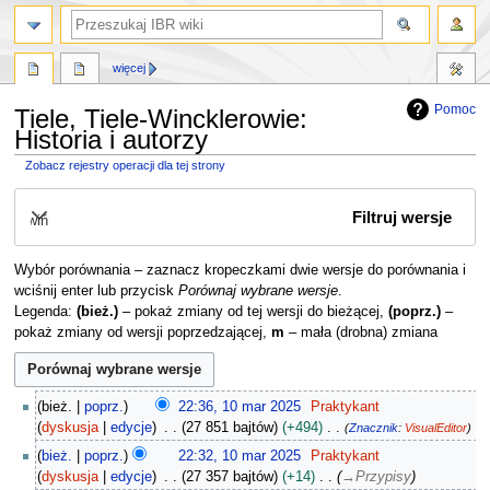
szukaj
więcej
Pomoc
Tiele, Tiele-Wincklerowie:
Historia i autorzy
Zobacz rejestry operacji dla tej strony
Przejdź
Przejdź
Filtruj wersje
do
do
Rozwiń
nawigacji
wyszukiwania
Wybór porównania – zaznacz kropeczkami dwie wersje do porównania i
wciśnij enter lub przycisk
Porównaj wybrane wersje
.
Legenda:
(bież.)
– pokaż zmiany od tej wersji do bieżącej,
(poprz.)
–
pokaż zmiany od wersji poprzedzającej,
m
– mała (drobna) zmiana
1
bież.
poprz.
22:36, 10 mar 2025
Praktykant
0
dyskusja
edycje
27 851 bajtów
+494
Znacznik
:
VisualEditor
m
N
bież.
poprz.
22:32, 10 mar 2025
Praktykant
a
i
dyskusja
edycje
27 357 bajtów
+14
→
Przypisy
r
e