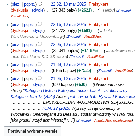
2
bież.
poprz.
22:32, 10 mar 2025
Praktykant
p
0
dyskusja
edycje
27 343 bajty
+2621
→
Herby
Znacznik
:
o
2
VisualEditor
d
5
a
bież.
poprz.
22:16, 10 mar 2025
Praktykant
n
dyskusja
edycje
24 722 bajty
+1681
→
Tiele-
o
Wincklerowie w Meklemburgii
Znacznik
:
VisualEditor
o
bież.
poprz.
22:05, 10 mar 2025
Praktykant
p
dyskusja
edycje
23 041 bajtów
+14 876
→
Hrabiowie von
i
Tiele-Winckler w XIX-XX wieku
Znacznik
:
VisualEditor
s
bież.
poprz.
21:39, 10 mar 2025
Praktykant
u
dyskusja
edycje
8165 bajtów
+7535
z
Znacznik
:
VisualEditor
N
m
bież.
poprz.
21:05, 10 mar 2025
Praktykant
i
i
dyskusja
edycje
630 bajtów
+630
Utworzono nową
e
a
stronę "
Kategoria:Historia
Kategoria:Indeks haseł – alfabetyczny
p
n
Kategoria:Tom 12 (2025)
Autor:
prof. zw. dr hab. Ryszard Kaczmarek
o
::::::::::::::::::::::::: ENCYKLOPEDIA WOJEWÓDZTWA ŚLĄSKIEGO
d
:::::::::::::::::::::::::
TOM: 12 (2025)
Wyższy Urząd Górniczy w
a
Wrocławiu (''Oberbergamt zu Breslau'') został utworzony w 1769 roku
n
jako pruski urząd administracji r…"
Znacznik
:
VisualEditor: przełączono
o
o
p