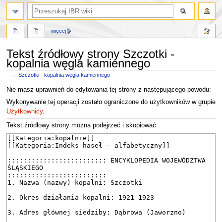
szukaj
więcej
Tekst źródłowy strony Szczotki -
kopalnia węgla kamiennego
←
Szczotki - kopalnia węgla kamiennego
Przejdź
Przejdź
Nie masz uprawnień do edytowania tej strony z następującego powodu:
do
do
Wykonywanie tej operacji zostało ograniczone do użytkowników w grupie
nawigacji
wyszukiwania
Użytkownicy
.
Tekst źródłowy strony można podejrzeć i skopiować.