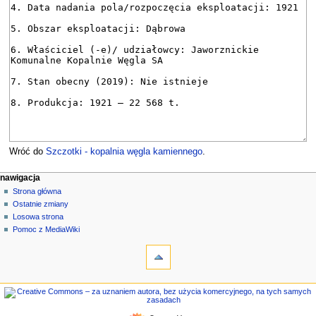
Wróć do
Szczotki - kopalnia węgla kamiennego
.
M
działania na stronie
narzędzia osobiste
nawigacja
strona
zaloguj
Strona główna
e
się
dyskusja
Ostatnie zmiany
n
czytaj
Losowa strona
u
kod
Pomoc z MediaWiki
n
narzędzia
źródłowy
historia
Linkujące
a
Zmiany
w
w
nawigacja
i
linkowanych
Strona
g
Strony
główna
specjalne