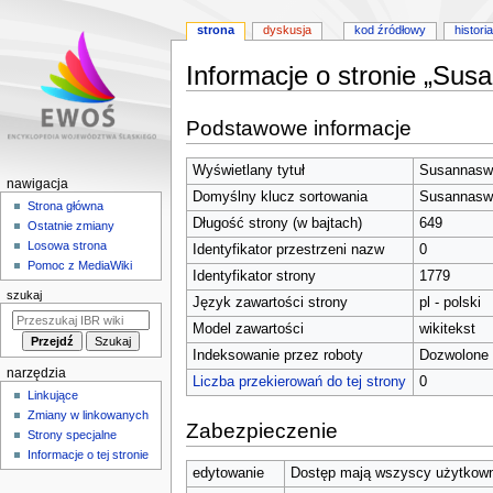
strona
dyskusja
kod źródłowy
historia
Informacje o stronie „Su
Przejdź
Przejdź
Podstawowe informacje
do
do
nawigacji
wyszukiwania
Wyświetlany tytuł
Susannaswu
M
nawigacja
Domyślny klucz sortowania
Susannaswu
e
Strona główna
Długość strony (w bajtach)
649
Ostatnie zmiany
n
Losowa strona
Identyfikator przestrzeni nazw
0
u
Pomoc z MediaWiki
Identyfikator strony
1779
n
szukaj
Język zawartości strony
pl - polski
a
w
Model zawartości
wikitekst
i
Indeksowanie przez roboty
Dozwolone
narzędzia
g
Liczba przekierowań do tej strony
0
Linkujące
a
Zmiany w linkowanych
c
Zabezpieczenie
Strony specjalne
y
Informacje o tej stronie
j
edytowanie
Dostęp mają wszyscy użytkowni