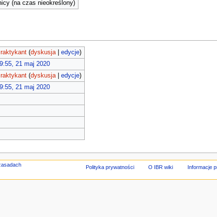
cy (na czas nieokreślony)
raktykant
(
dyskusja
|
edycje
)
9:55, 21 maj 2020
raktykant
(
dyskusja
|
edycje
)
9:55, 21 maj 2020
Polityka prywatności
O IBR wiki
Informacje 