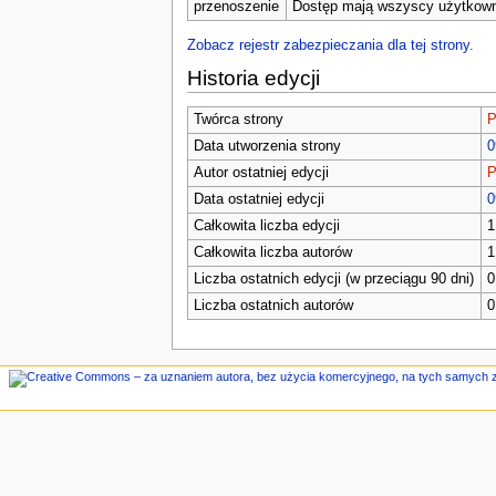
n
przenoszenie
Dostęp mają wszyscy użytkowni
e
Zobacz rejestr zabezpieczania dla tej strony.
Historia edycji
Twórca strony
P
Data utworzenia strony
0
Autor ostatniej edycji
P
Data ostatniej edycji
0
Całkowita liczba edycji
1
Całkowita liczba autorów
1
Liczba ostatnich edycji (w przeciągu 90 dni)
0
Liczba ostatnich autorów
0