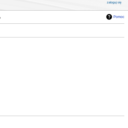
zaloguj się
Pomoc
”