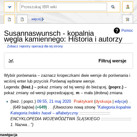
szukaj
więcej
Pomoc
Susannaswunsch - kopalnia
węgla kamiennego: Historia i autorzy
Zobacz rejestry operacji dla tej strony
Przejdź
Przejdź
Filtruj wersje
do
do
Rozwiń
nawigacji
wyszukiwania
Wybór porównania – zaznacz kropeczkami dwie wersje do porównania i
wciśnij enter lub przycisk
Porównaj wybrane wersje
.
Legenda:
(bież.)
– pokaż zmiany od tej wersji do bieżącej,
(poprz.)
–
pokaż zmiany od wersji poprzedzającej,
m
– mała (drobna) zmiana
2
bież.
poprz.
09:55, 21 maj 2020
Praktykant
dyskusja
edycje
1
649 bajtów
+649
Utworzono nową stronę "
Kategoria:kopalnie
m
Kategoria:Indeks haseł – alfabetyczny
:::::::::::::::::::::::::
a
ENCYKLOPEDIA WOJEWÓDZTWA ŚLĄSKIEGO :::::::::::::::::::::::::
j
1. Nazwa..."
2
M
działania na stronie
narzędzia osobiste
nawigacja
0