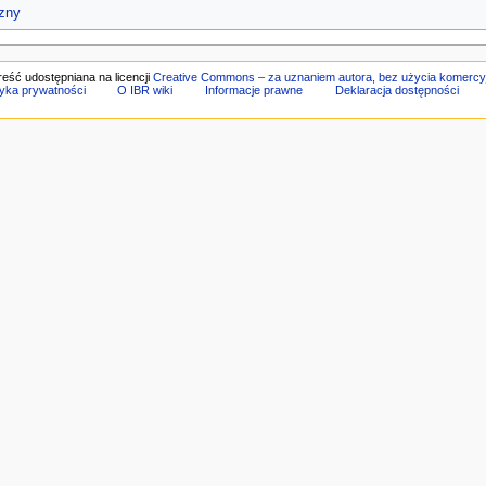
czny
reść udostępniana na licencji
Creative Commons – za uznaniem autora, bez użycia komercy
tyka prywatności
O IBR wiki
Informacje prawne
Deklaracja dostępności