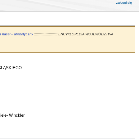
zaloguj się
s haseł – alfabetyczny
::::::::::::::::::::::::: ENCYKLOPEDIA WOJEWÓDZTWA
ŚLĄSKIEGO
iele- Winckler