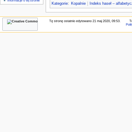
Informacje o tej stronie
n
Kategorie
:
Kopalnie
Indeks haseł – alfabety
e
Tę stronę ostatnio edytowano 21 maj 2020, 09:53.
T
Poli