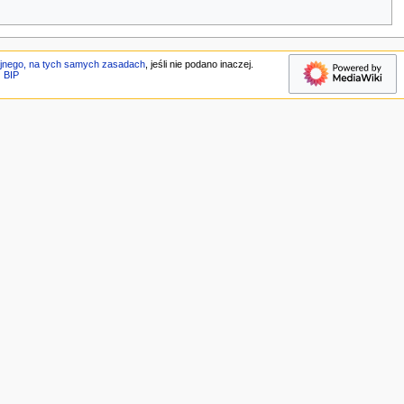
jnego, na tych samych zasadach
, jeśli nie podano inaczej.
BIP