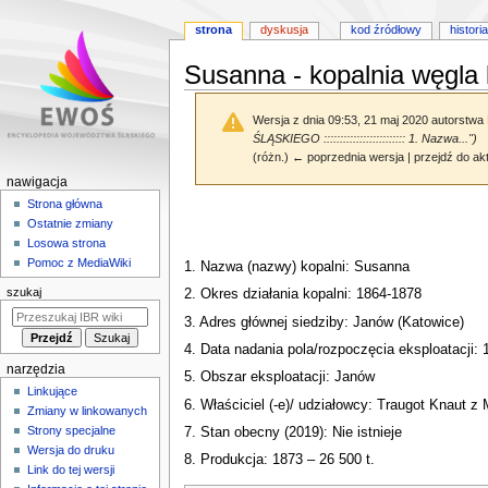
strona
dyskusja
kod źródłowy
historia
Susanna - kopalnia węgla
Wersja z dnia 09:53, 21 maj 2020 autorstwa
ŚLĄSKIEGO ::::::::::::::::::::::::: 1. Nazwa...")
(różn.) ← poprzednia wersja | przejdź do akt
M
nawigacja
e
Strona główna
Przejdź
Przejdź
Ostatnie zmiany
n
do
do
Losowa strona
nawigacji
wyszukiwania
u
Pomoc z MediaWiki
1. Nazwa (nazwy) kopalni: Susanna
n
szukaj
2. Okres działania kopalni: 1864-1878
a
3. Adres głównej siedziby: Janów (Katowice)
w
i
4. Data nadania pola/rozpoczęcia eksploatacji: 
narzędzia
g
5. Obszar eksploatacji: Janów
Linkujące
a
6. Właściciel (-e)/ udziałowcy: Traugot Knaut z
Zmiany w linkowanych
c
Strony specjalne
7. Stan obecny (2019): Nie istnieje
y
Wersja do druku
8. Produkcja: 1873 – 26 500 t.
j
Link do tej wersji