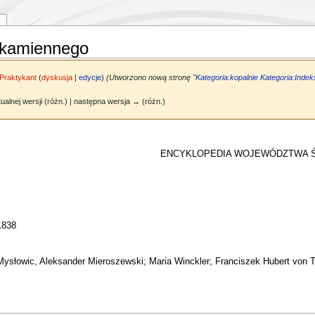
 kamiennego
Praktykant
(
dyskusja
|
edycje
)
(Utworzono nową stronę "
Kategoria:kopalnie
Kategoria:Indek
ualnej wersji (różn.) | następna wersja → (różn.)
ENCYKLOPEDIA WOJEWÓDZTWA 
1838
 Mysłowic, Aleksander Mieroszewski; Maria Winckler; Franciszek Hubert von T