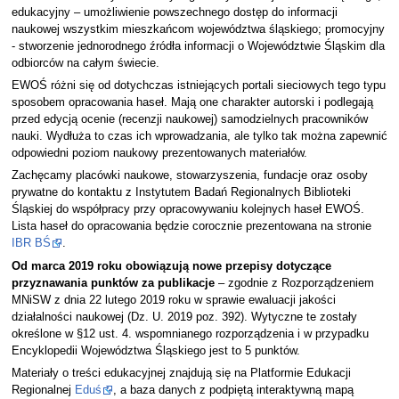
edukacyjny – umożliwienie powszechnego dostęp do informacji
naukowej wszystkim mieszkańcom województwa śląskiego; promocyjny
- stworzenie jednorodnego źródła informacji o Województwie Śląskim dla
odbiorców na całym świecie.
EWOŚ różni się od dotychczas istniejących portali sieciowych tego typu
sposobem opracowania haseł. Mają one charakter autorski i podlegają
przed edycją ocenie (recenzji naukowej) samodzielnych pracowników
nauki. Wydłuża to czas ich wprowadzania, ale tylko tak można zapewnić
odpowiedni poziom naukowy prezentowanych materiałów.
Zachęcamy placówki naukowe, stowarzyszenia, fundacje oraz osoby
prywatne do kontaktu z Instytutem Badań Regionalnych Biblioteki
Śląskiej do współpracy przy opracowywaniu kolejnych haseł EWOŚ.
Lista haseł do opracowania będzie corocznie prezentowana na stronie
IBR BŚ
.
Od marca 2019 roku obowiązują nowe przepisy dotyczące
przyznawania punktów za publikacje
– zgodnie z Rozporządzeniem
MNiSW z dnia 22 lutego 2019 roku w sprawie ewaluacji jakości
działalności naukowej (Dz. U. 2019 poz. 392). Wytyczne te zostały
określone w §12 ust. 4. wspomnianego rozporządzenia i w przypadku
Encyklopedii Województwa Śląskiego jest to 5 punktów.
Materiały o treści edukacyjnej znajdują się na Platformie Edukacji
Regionalnej
Eduś
, a baza danych z podpiętą interaktywną mapą