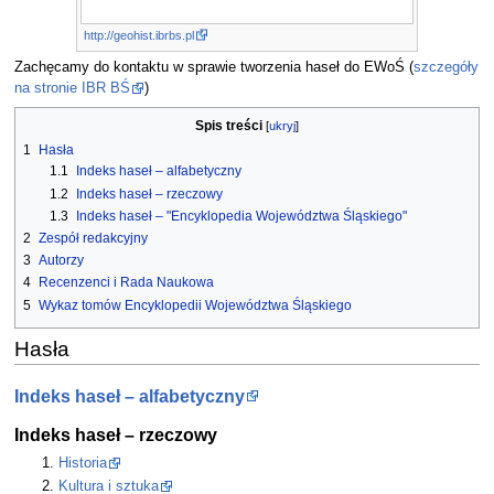
http://geohist.ibrbs.pl
Zachęcamy do kontaktu w sprawie tworzenia haseł do EWoŚ (
szczegóły
na stronie IBR BŚ
)
Spis treści
1
Hasła
1.1
Indeks haseł – alfabetyczny
1.2
Indeks haseł – rzeczowy
1.3
Indeks haseł – "Encyklopedia Województwa Śląskiego"
2
Zespół redakcyjny
3
Autorzy
4
Recenzenci i Rada Naukowa
5
Wykaz tomów Encyklopedii Województwa Śląskiego
Hasła
Indeks haseł – alfabetyczny
Indeks haseł – rzeczowy
Historia
Kultura i sztuka