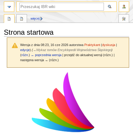
szukaj
więcej
Strona startowa
Wersja z dnia 08:23, 16 cze 2026 autorstwa
Praktykant
(
dyskusja
|
edycje
)
(
→
Wykaz tomów Encyklopedii Województwa Śląskiego
)
(
różn.
)
← poprzednia wersja
| przejdź do aktualnej wersji (różn.) |
następna wersja → (różn.)
Przejdź
Przejdź
do
do
nawigacji
wyszukiwania