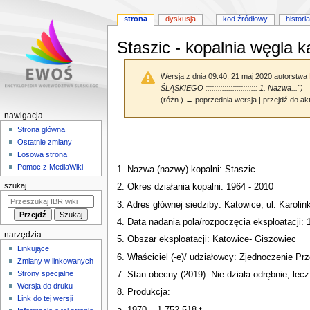
strona
dyskusja
kod źródłowy
historia
Staszic - kopalnia węgla 
Wersja z dnia 09:40, 21 maj 2020 autorstwa
ŚLĄSKIEGO ::::::::::::::::::::::::: 1. Nazwa...")
(różn.) ← poprzednia wersja | przejdź do akt
M
nawigacja
e
Strona główna
Przejdź
Przejdź
Ostatnie zmiany
n
do
do
Losowa strona
nawigacji
wyszukiwania
u
Pomoc z MediaWiki
1. Nazwa (nazwy) kopalni: Staszic
n
szukaj
2. Okres działania kopalni: 1964 - 2010
a
3. Adres głównej siedziby: Katowice, ul. Karolink
w
i
4. Data nadania pola/rozpoczęcia eksploatacji:
narzędzia
g
5. Obszar eksploatacji: Katowice- Giszowiec
Linkujące
a
6. Właściciel (-e)/ udziałowcy: Zjednoczenie
Zmiany w linkowanych
c
Strony specjalne
7. Stan obecny (2019): Nie działa odrębnie, l
y
Wersja do druku
8. Produkcja:
j
Link do tej wersji
a. 1970 – 1 752 518 t.