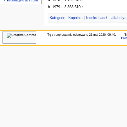
Informacje o tej stronie
n
b. 1979 – 3 868 510 t.
e
Kategorie
:
Kopalnie
Indeks haseł – alfabety
Tę stronę ostatnio edytowano 21 maj 2020, 09:40.
T
Poli