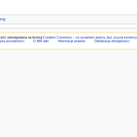
czny
reść udostępniana na licencji
Creative Commons – za uznaniem autora, bez użycia komercy
tyka prywatności
O IBR wiki
Informacje prawne
Deklaracja dostępności