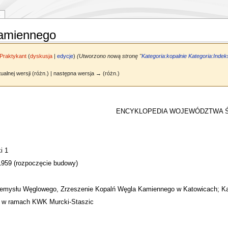
kamiennego
Praktykant
(
dyskusja
|
edycje
)
(Utworzono nową stronę "
Kategoria:kopalnie
Kategoria:Indek
ualnej wersji (różn.) | następna wersja → (różn.)
ENCYKLOPEDIA WOJEWÓDZTWA 
i 1
 1959 (rozpoczęcie budowy)
 Przemysłu Węglowego, Zrzeszenie Kopalń Węgla Kamiennego w Katowicach; K
ecz w ramach KWK Murcki-Staszic