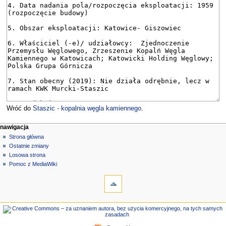
Wróć do
Staszic - kopalnia węgla kamiennego
.
M
działania na stronie
narzędzia osobiste
nawigacja
strona
zaloguj
Strona główna
e
się
dyskusja
Ostatnie zmiany
n
czytaj
Losowa strona
u
kod
Pomoc z MediaWiki
n
narzędzia
źródłowy
historia
Linkujące
a
Zmiany
w
w
nawigacja
i
linkowanych
Strona
g
Strony
główna
specjalne