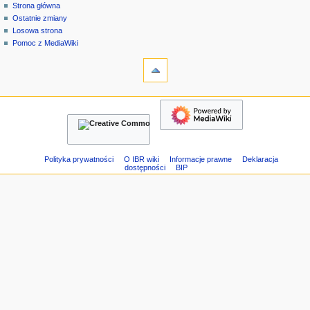
strona
zaloguj
Strona główna
e
specjalna
się
Ostatnie zmiany
n
Losowa strona
u
Pomoc z MediaWiki
n
narzędzia
Strony
a
specjalne
w
Wersja
nawigacja
i
do
Strona
g
druku
główna
a
Ostatnie
c
zmiany
Losowa
y
Polityka prywatności
O IBR wiki
Informacje prawne
Deklaracja
dostępności
BIP
strona
j
Pomoc
n
z
e
MediaWiki