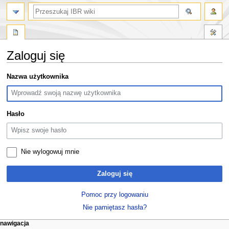
szukaj
Zaloguj się
Przejdź
Przejdź
Nazwa użytkownika
do
do
nawigacji
wyszukiwania
Hasło
Nie wylogowuj mnie
Zaloguj się
Pomoc przy logowaniu
Nie pamiętasz hasła?
M
działania na stronie
narzędzia osobiste
nawigacja