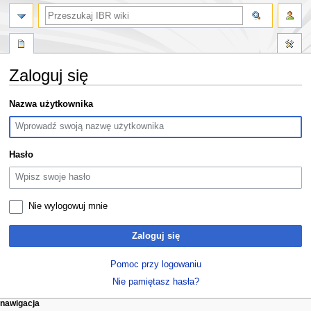
szukaj
Zaloguj się
Przejdź
Przejdź
Nazwa użytkownika
do
do
nawigacji
wyszukiwania
Hasło
Nie wylogowuj mnie
Zaloguj się
Pomoc przy logowaniu
Nie pamiętasz hasła?
M
działania na stronie
narzędzia osobiste
nawigacja