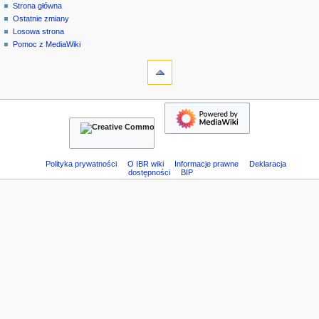
strona
zaloguj
Strona główna
e
specjalna
się
Ostatnie zmiany
n
Losowa strona
u
Pomoc z MediaWiki
n
narzędzia
Strony
a
specjalne
w
Wersja
nawigacja
i
do
Strona
g
druku
główna
a
Ostatnie
c
zmiany
Losowa
y
Polityka prywatności
O IBR wiki
Informacje prawne
Deklaracja
dostępności
BIP
strona
j
Pomoc
n
z
e
MediaWiki