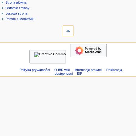
strona
zaloguj
Strona główna
e
specjalna
się
Ostatnie zmiany
n
Losowa strona
u
Pomoc z MediaWiki
n
narzędzia
Strony
a
specjalne
w
Wersja
nawigacja
i
do
Strona
g
druku
główna
a
Ostatnie
c
zmiany
Losowa
y
Polityka prywatności
O IBR wiki
Informacje prawne
Deklaracja
dostępności
BIP
strona
j
Pomoc
n
z
e
MediaWiki