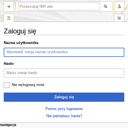
szukaj
Zaloguj się
Przejdź
Przejdź
Nazwa użytkownika
do
do
nawigacji
wyszukiwania
Hasło
Nie wylogowuj mnie
Zaloguj się
Pomoc przy logowaniu
Nie pamiętasz hasła?
M
działania na stronie
narzędzia osobiste
nawigacja