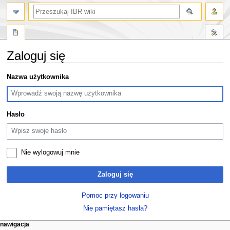
szukaj
Zaloguj się
Przejdź
Przejdź
Nazwa użytkownika
do
do
nawigacji
wyszukiwania
Hasło
Nie wylogowuj mnie
Zaloguj się
Pomoc przy logowaniu
Nie pamiętasz hasła?
M
działania na stronie
narzędzia osobiste
nawigacja