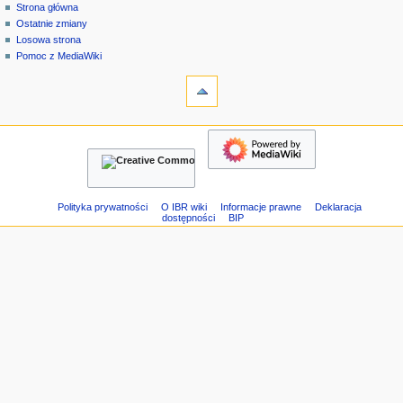
strona
zaloguj
Strona główna
e
specjalna
się
Ostatnie zmiany
n
Losowa strona
u
Pomoc z MediaWiki
n
narzędzia
Strony
a
specjalne
w
Wersja
nawigacja
i
do
Strona
g
druku
główna
a
Ostatnie
c
zmiany
Losowa
y
Polityka prywatności
O IBR wiki
Informacje prawne
Deklaracja
dostępności
BIP
strona
j
Pomoc
n
z
e
MediaWiki