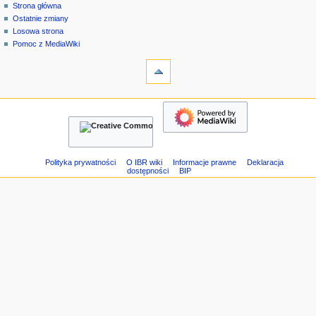
strona
zaloguj
Strona główna
e
specjalna
się
Ostatnie zmiany
n
Losowa strona
u
Pomoc z MediaWiki
n
narzędzia
Strony
a
specjalne
w
Wersja
nawigacja
i
do
Strona
g
druku
główna
a
Ostatnie
c
zmiany
Losowa
y
Polityka prywatności
O IBR wiki
Informacje prawne
Deklaracja
dostępności
BIP
strona
j
Pomoc
n
z
e
MediaWiki