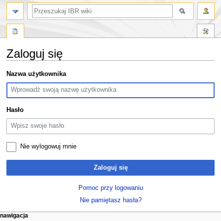
szukaj
Zaloguj się
Przejdź
Przejdź
Nazwa użytkownika
do
do
nawigacji
wyszukiwania
Hasło
Nie wylogowuj mnie
Zaloguj się
Pomoc przy logowaniu
Nie pamiętasz hasła?
M
działania na stronie
narzędzia osobiste
nawigacja