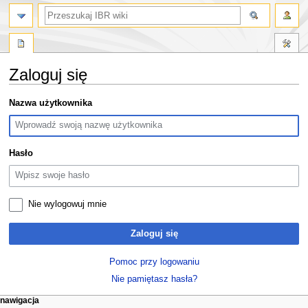
szukaj
Zaloguj się
Przejdź
Przejdź
Nazwa użytkownika
do
do
nawigacji
wyszukiwania
Hasło
Nie wylogowuj mnie
Zaloguj się
Pomoc przy logowaniu
Nie pamiętasz hasła?
M
działania na stronie
narzędzia osobiste
nawigacja