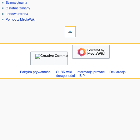
strona
zaloguj
Strona główna
e
specjalna
się
Ostatnie zmiany
n
Losowa strona
u
Pomoc z MediaWiki
n
narzędzia
Strony
a
specjalne
w
Wersja
nawigacja
i
do
Strona
g
druku
główna
a
Ostatnie
c
zmiany
Losowa
y
Polityka prywatności
O IBR wiki
Informacje prawne
Deklaracja
dostępności
BIP
strona
j
Pomoc
n
z
e
MediaWiki