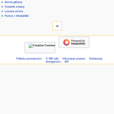
strona
zaloguj
Strona główna
e
specjalna
się
Ostatnie zmiany
n
Losowa strona
u
Pomoc z MediaWiki
n
narzędzia
Strony
a
specjalne
w
Wersja
nawigacja
i
do
Strona
g
druku
główna
a
Ostatnie
c
zmiany
Losowa
y
Polityka prywatności
O IBR wiki
Informacje prawne
Deklaracja
dostępności
BIP
strona
j
Pomoc
n
z
e
MediaWiki