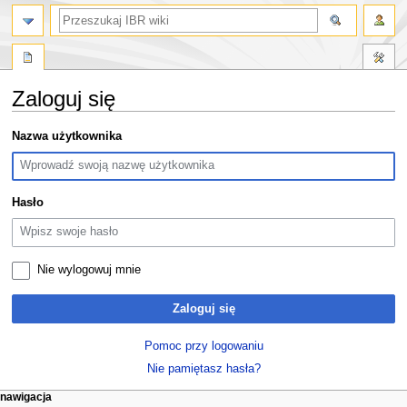
szukaj
Zaloguj się
Przejdź
Przejdź
Nazwa użytkownika
do
do
nawigacji
wyszukiwania
Hasło
Nie wylogowuj mnie
Zaloguj się
Pomoc przy logowaniu
Nie pamiętasz hasła?
M
działania na stronie
narzędzia osobiste
nawigacja