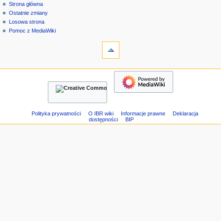
strona
zaloguj
Strona główna
e
specjalna
się
Ostatnie zmiany
n
Losowa strona
u
Pomoc z MediaWiki
n
narzędzia
Strony
a
specjalne
w
Wersja
nawigacja
i
do
Strona
g
druku
główna
a
Ostatnie
c
zmiany
Losowa
y
Polityka prywatności
O IBR wiki
Informacje prawne
Deklaracja
dostępności
BIP
strona
j
Pomoc
n
z
e
MediaWiki