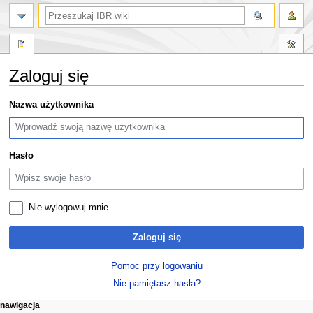
szukaj
Zaloguj się
Przejdź
Przejdź
Nazwa użytkownika
do
do
nawigacji
wyszukiwania
Hasło
Nie wylogowuj mnie
Zaloguj się
Pomoc przy logowaniu
Nie pamiętasz hasła?
M
działania na stronie
narzędzia osobiste
nawigacja