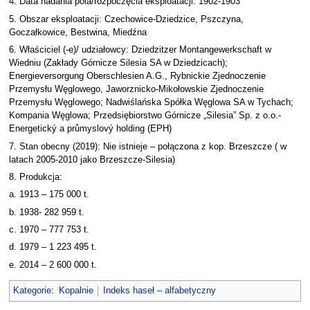
4. Data nadania pola/rozpoczęcia eksploatacji: 1902-1903
5. Obszar eksploatacji: Czechowice-Dziedzice, Pszczyna,
Goczałkowice, Bestwina, Miedźna
6. Właściciel (-e)/ udziałowcy: Dziedzitzer Montangewerkschaft w
Wiedniu (Zakłady Górnicze Silesia SA w Dziedzicach);
Energieversorgung Oberschlesien A.G., Rybnickie Zjednoczenie
Przemysłu Węglowego, Jaworznicko-Mikołowskie Zjednoczenie
Przemysłu Węglowego; Nadwiślańska Spółka Węglowa SA w Tychach;
Kompania Węglowa; Przedsiębiorstwo Górnicze „Silesia” Sp. z o.o.-
Energetický a průmyslový holding (EPH)
7. Stan obecny (2019): Nie istnieje – połączona z kop. Brzeszcze ( w
latach 2005-2010 jako Brzeszcze-Silesia)
8. Produkcja:
a. 1913 – 175 000 t.
b. 1938- 282 959 t.
c. 1970 – 777 753 t.
d. 1979 – 1 223 495 t.
e. 2014 – 2 600 000 t.
Kategorie
:
Kopalnie
Indeks haseł – alfabetyczny