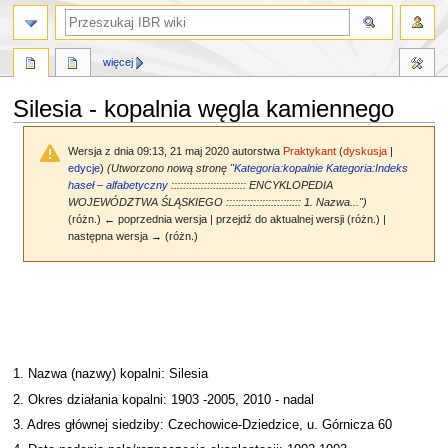
szukaj
więcej
Silesia - kopalnia węgla kamiennego
Wersja z dnia 09:13, 21 maj 2020 autorstwa
Praktykant
(
dyskusja
|
edycje
)
(Utworzono nową stronę "
Kategoria:kopalnie
Kategoria:Indeks
haseł – alfabetyczny
::::::::::::::::::::::::: ENCYKLOPEDIA
WOJEWÓDZTWA ŚLĄSKIEGO ::::::::::::::::::::::::: 1. Nazwa...")
(różn.) ← poprzednia wersja | przejdź do aktualnej wersji (różn.) |
następna wersja → (różn.)
Przejdź
Przejdź
do
do
nawigacji
wyszukiwania
1. Nazwa (nazwy) kopalni: Silesia
2. Okres działania kopalni: 1903 -2005, 2010 - nadal
3. Adres głównej siedziby: Czechowice-Dziedzice, u. Górnicza 60