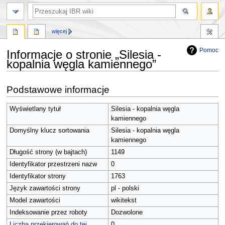
szukaj
więcej
Pomoc
Informacje o stronie „Silesia -
kopalnia węgla kamiennego”
Przejdź
Przejdź
Podstawowe informacje
do
do
nawigacji
wyszukiwania
Wyświetlany tytuł
Silesia - kopalnia węgla
kamiennego
Domyślny klucz sortowania
Silesia - kopalnia węgla
kamiennego
Długość strony (w bajtach)
1149
Identyfikator przestrzeni nazw
0
Identyfikator strony
1763
Język zawartości strony
pl - polski
Model zawartości
wikitekst
Indeksowanie przez roboty
Dozwolone
Liczba przekierowań do tej
0