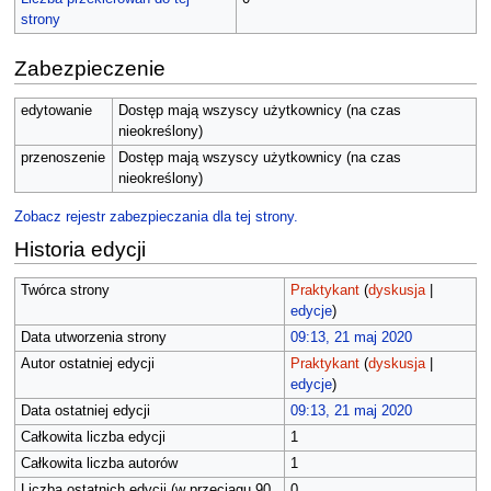
strony
Zabezpieczenie
edytowanie
Dostęp mają wszyscy użytkownicy (na czas
nieokreślony)
przenoszenie
Dostęp mają wszyscy użytkownicy (na czas
nieokreślony)
Zobacz rejestr zabezpieczania dla tej strony.
Historia edycji
Twórca strony
Praktykant
(
dyskusja
|
edycje
)
Data utworzenia strony
09:13, 21 maj 2020
Autor ostatniej edycji
Praktykant
(
dyskusja
|
edycje
)
Data ostatniej edycji
09:13, 21 maj 2020
Całkowita liczba edycji
1
Całkowita liczba autorów
1
Liczba ostatnich edycji (w przeciągu 90
0