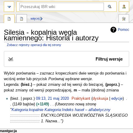
szukaj
więcej
Pomoc
Silesia - kopalnia węgla
kamiennego: Historia i autorzy
Zobacz rejestry operacji dla tej strony
Przejdź
Przejdź
Filtruj wersje
do
do
Rozwiń
nawigacji
wyszukiwania
Wybór porównania – zaznacz kropeczkami dwie wersje do porównania i
wciśnij enter lub przycisk
Porównaj wybrane wersje
.
Legenda:
(bież.)
– pokaż zmiany od tej wersji do bieżącej,
(poprz.)
–
pokaż zmiany od wersji poprzedzającej,
m
– mała (drobna) zmiana
2
bież.
poprz.
09:13, 21 maj 2020
Praktykant
dyskusja
edycje
1
1149 bajtów
+1149
Utworzono nową stronę
m
"
Kategoria:kopalnie
Kategoria:Indeks haseł – alfabetyczny
a
::::::::::::::::::::::::: ENCYKLOPEDIA WOJEWÓDZTWA ŚLĄSKIEGO
j
::::::::::::::::::::::::: 1. Nazwa..."
2
M
działania na stronie
narzędzia osobiste
nawigacja
0