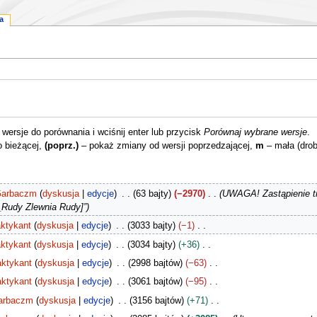
a
ersje do porównania i wciśnij enter lub przycisk
Porównaj wybrane wersje
.
o bieżącej,
(poprz.)
– pokaż zmiany od wersji poprzedzającej,
m
– mała (dro
arbaczm
dyskusja
edycje
63 bajty
−2970
UWAGA! Zastąpienie tr
a_Rudy Zlewnia Rudy]”
ktykant
dyskusja
edycje
3033 bajty
−1
ktykant
dyskusja
edycje
3034 bajty
+36
aktykant
dyskusja
edycje
2998 bajtów
−63
aktykant
dyskusja
edycje
3061 bajtów
−95
arbaczm
dyskusja
edycje
3156 bajtów
+71