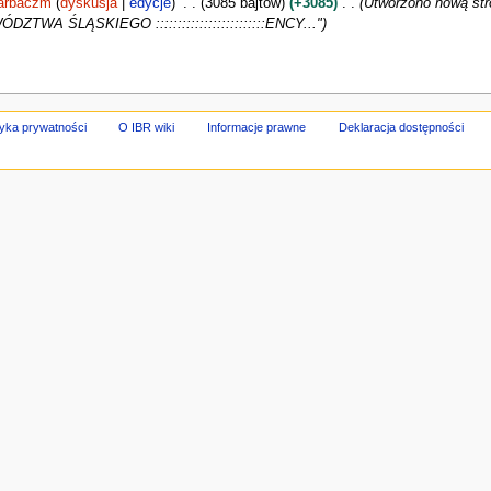
arbaczm
dyskusja
edycje
3085 bajtów
+3085
Utworzono nową str
WÓDZTWA ŚLĄSKIEGO :::::::::::::::::::::::::ENCY..."
tyka prywatności
O IBR wiki
Informacje prawne
Deklaracja dostępności