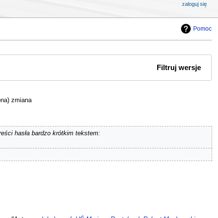
zaloguj się
Pomoc
Filtruj wersje
bna) zmiana
eści hasła bardzo krótkim tekstem: