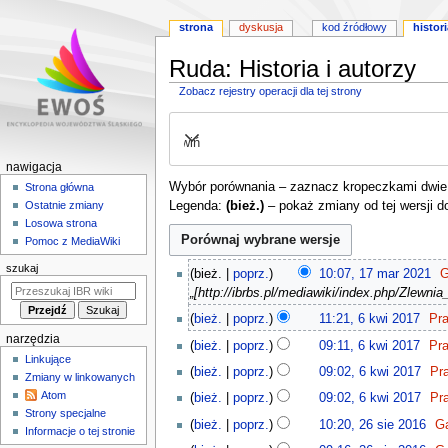
strona
dyskusja
kod źródłowy
histori
Ruda: Historia i autorzy
Zobacz rejestry operacji dla tej strony
Przejdź
Przejdź
do
do
Rozwiń
nawigacji
wyszukiwania
M
nawigacja
Wybór porównania – zaznacz kropeczkami dwie w
e
Strona główna
Legenda:
(bież.)
– pokaż zmiany od tej wersji d
Ostatnie zmiany
n
Losowa strona
u
Pomoc z MediaWiki
n
1
szukaj
bież.
poprz.
10:07, 17 mar 2021
G
a
7
„[http://ibrbs.pl/mediawiki/index.php/Zlewni
w
m
6
bież.
poprz.
11:21, 6 kwi 2017
Pra
i
a
k
N
narzędzia
g
r
bież.
poprz.
09:11, 6 kwi 2017
Pra
w
i
Linkujące
2
N
a
i
bież.
poprz.
09:02, 6 kwi 2017
Pr
e
Zmiany w linkowanych
0
i
c
2
N
p
Atom
bież.
poprz.
09:02, 6 kwi 2017
Pr
2
e
0
y
i
o
Strony specjalne
N
2
1
p
bież.
poprz.
10:20, 26 sie 2016
G
1
e
j
Informacje o tej stronie
d
i
6
o
N
7
p