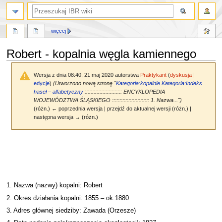
szukaj
więcej
Robert - kopalnia węgla kamiennego
Wersja z dnia 08:40, 21 maj 2020 autorstwa
Praktykant
(
dyskusja
|
edycje
)
(Utworzono nową stronę "
Kategoria:kopalnie
Kategoria:Indeks
haseł – alfabetyczny
::::::::::::::::::::::::: ENCYKLOPEDIA
WOJEWÓDZTWA ŚLĄSKIEGO ::::::::::::::::::::::::: 1. Nazwa...")
(różn.) ← poprzednia wersja | przejdź do aktualnej wersji (różn.) |
następna wersja → (różn.)
Przejdź
Przejdź
do
do
nawigacji
wyszukiwania
1. Nazwa (nazwy) kopalni: Robert
2. Okres działania kopalni: 1855 – ok.1880
3. Adres głównej siedziby: Zawada (Orzesze)