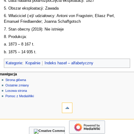
4. Data nadania pola/rozpoczęcia eksploatacji: 1827
5. Obszar eksploatacji: Zawada
6. Właściciel (-e)/ udziałowcy: Antoni von Fragstein; Eliasz Perl,
Emanuel Friedlaender; Joanna Schaffgotsch
7. Stan obecny (2019): Nie istnieje
8. Produkcja:
a. 1873 – 8 167 t.
b. 1875 – 14 935 t.
Kategorie
:
Kopalnie
Indeks haseł – alfabetyczny
M
działania na stronie
narzędzia osobiste
nawigacja
strona
zaloguj
Strona główna
e
się
dyskusja
Ostatnie zmiany
n
czytaj
Losowa strona
u
kod
Pomoc z MediaWiki
n
narzędzia
źródłowy
historia
Linkujące
a
Zmiany
w
w
nawigacja
i
linkowanych
Strona
g
Strony
główna
specjalne