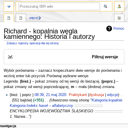
szukaj
więcej
Pomoc
Richard - kopalnia węgla
kamiennego: Historia i autorzy
Zobacz rejestry operacji dla tej strony
Przejdź
Przejdź
Filtruj wersje
do
do
Rozwiń
nawigacji
wyszukiwania
Wybór porównania – zaznacz kropeczkami dwie wersje do porównania i
wciśnij enter lub przycisk
Porównaj wybrane wersje
.
Legenda:
(bież.)
– pokaż zmiany od tej wersji do bieżącej,
(poprz.)
–
pokaż zmiany od wersji poprzedzającej,
m
– mała (drobna) zmiana
2
bież.
poprz.
08:39, 21 maj 2020
Praktykant
dyskusja
edycje
1
551 bajtów
+551
Utworzono nową stronę "
Kategoria:kopalnie
m
Kategoria:Indeks haseł – alfabetyczny
:::::::::::::::::::::::::
a
ENCYKLOPEDIA WOJEWÓDZTWA ŚLĄSKIEGO :::::::::::::::::::::::::
j
1. Nazwa..."
2
M
działania na stronie
narzędzia osobiste
nawigacja
0