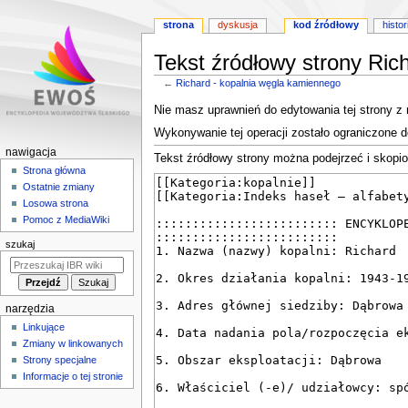
strona
dyskusja
kod źródłowy
histor
Tekst źródłowy strony Ric
←
Richard - kopalnia węgla kamiennego
Przejdź
Przejdź
Nie masz uprawnień do edytowania tej strony z
do
do
Wykonywanie tej operacji zostało ograniczone 
nawigacji
wyszukiwania
M
nawigacja
Tekst źródłowy strony można podejrzeć i skopi
e
Strona główna
Ostatnie zmiany
n
Losowa strona
u
Pomoc z MediaWiki
n
szukaj
a
w
i
narzędzia
g
Linkujące
a
Zmiany w linkowanych
c
Strony specjalne
y
Informacje o tej stronie
j