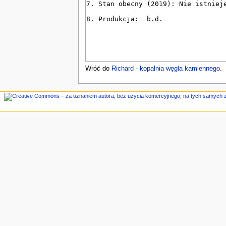
n
e
Wróć do
Richard - kopalnia węgla kamiennego
.