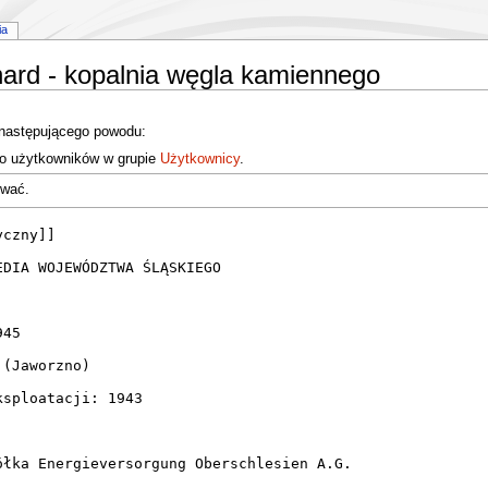
ia
hard - kopalnia węgla kamiennego
 następującego powodu:
do użytkowników w grupie
Użytkownicy
.
ować.