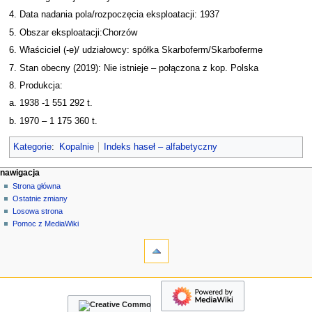
4. Data nadania pola/rozpoczęcia eksploatacji: 1937
5. Obszar eksploatacji:Chorzów
6. Właściciel (-e)/ udziałowcy: spółka Skarboferm/Skarboferme
7. Stan obecny (2019): Nie istnieje – połączona z kop. Polska
8. Produkcja:
a. 1938 -1 551 292 t.
b. 1970 – 1 175 360 t.
Kategorie
:
Kopalnie
Indeks haseł – alfabetyczny
M
działania na stronie
narzędzia osobiste
nawigacja
strona
zaloguj
Strona główna
e
się
dyskusja
Ostatnie zmiany
n
czytaj
Losowa strona
u
kod
Pomoc z MediaWiki
n
narzędzia
źródłowy
historia
Linkujące
a
Zmiany
w
w
nawigacja
i
linkowanych
Strona
g
Strony
główna
specjalne