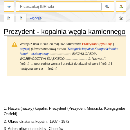
szukaj
więcej
Prezydent - kopalnia węgla kamiennego
Wersja z dnia 10:00, 20 maj 2020 autorstwa
Praktykant
(
dyskusja
|
edycje
)
(Utworzono nową stronę "
Kategoria:kopalnie
Kategoria:Indeks
haseł – alfabetyczny
::::::::::::::::::::::::: ENCYKLOPEDIA
WOJEWÓDZTWA ŚLĄSKIEGO ::::::::::::::::::::::::: 1. Nazwa...")
(różn.) ← poprzednia wersja | przejdź do aktualnej wersji (różn.) |
następna wersja → (różn.)
Przejdź
Przejdź
do
do
nawigacji
wyszukiwania
1. Nazwa (nazwy) kopalni: Prezydent (Prezydent Mościcki; Königsgrube
Ostfeld)
2. Okres działania kopalni: 1937 - 1972
3. Adres głównej siedziby: Chorzów