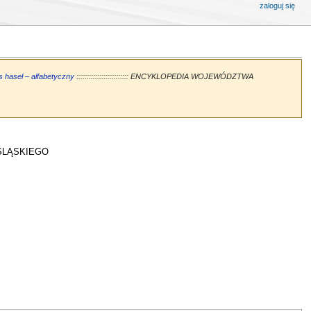
zaloguj się
s haseł – alfabetyczny
::::::::::::::::::::::::: ENCYKLOPEDIA WOJEWÓDZTWA
ŚLĄSKIEGO