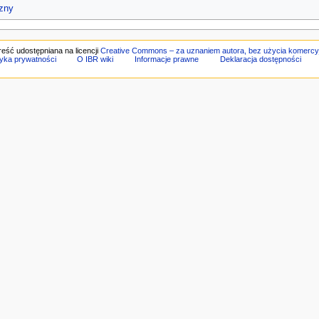
czny
reść udostępniana na licencji
Creative Commons – za uznaniem autora, bez użycia komercy
tyka prywatności
O IBR wiki
Informacje prawne
Deklaracja dostępności