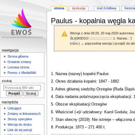
strona
dyskusja
kod źródłowy
historia
Paulus - kopalnia węgla 
Wersja z dnia 09:29, 20 maj 2020 autorstwa
ŚLĄSKIEGO ::::::::::::::::::::::::: 1. Nazwa...")
(różn.) ← poprzednia wersja | przejdź do akt
M
nawigacja
e
Strona główna
Przejdź
Przejdź
Ostatnie zmiany
n
do
do
Losowa strona
nawigacji
wyszukiwania
u
Pomoc z MediaWiki
1. Nazwa (nazwy) kopalni:Paulus
n
szukaj
2. Okres działania kopalni: 1847 - 1882
a
3. Adres głównej siedziby:Orzegów (Ruda Śląsk
w
i
4. Data nadania pola/rozpoczęcia eksploatacji: 
narzędzia
g
5. Obszar eksploatacji:Orzegów
Linkujące
a
6. Właściciel (-e)/ udziałowcy: Karol Godula; J
Zmiany w linkowanych
c
Strony specjalne
7. Stan obecny (2019): Nie istnieje – włączona 
y
Wersja do druku
8. Produkcja: 1873 – 271 400 t.
j
Link do tej wersji