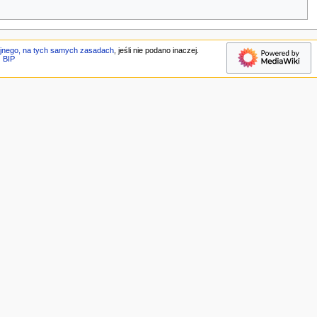
jnego, na tych samych zasadach
, jeśli nie podano inaczej.
BIP