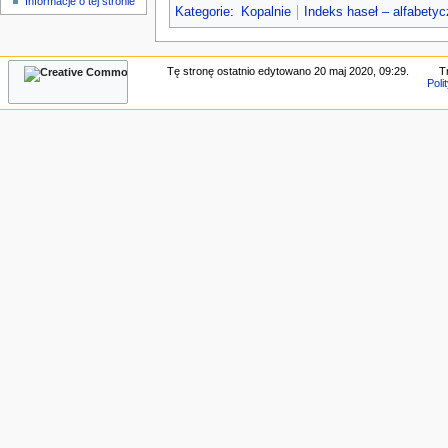
Informacje o tej stronie
n
Kategorie
:
Kopalnie
Indeks haseł – alfabety
e
Tę stronę ostatnio edytowano 20 maj 2020, 09:29.
T
Poli