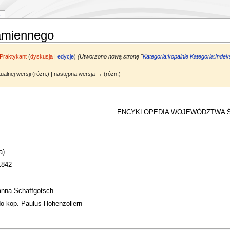
kamiennego
Praktykant
(
dyskusja
|
edycje
)
(Utworzono nową stronę "
Kategoria:kopalnie
Kategoria:Indek
ualnej wersji (różn.) | następna wersja → (różn.)
ENCYKLOPEDIA WOJEWÓDZTWA 
a)
1842
oanna Schaffgotsch
do kop. Paulus-Hohenzollern