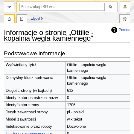
szukaj
więcej
Pomoc
Informacje o stronie „Ottilie -
kopalnia węgla kamiennego”
Przejdź
Przejdź
Podstawowe informacje
do
do
nawigacji
wyszukiwania
Wyświetlany tytuł
Ottilie - kopalnia węgla
kamiennego
Domyślny klucz sortowania
Ottilie - kopalnia węgla
kamiennego
Długość strony (w bajtach)
612
Identyfikator przestrzeni nazw
0
Identyfikator strony
1706
Język zawartości strony
pl - polski
Model zawartości
wikitekst
Indeksowanie przez roboty
Dozwolone
Liczba przekierowań do tej
0