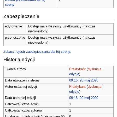
strony
Zabezpieczenie
edytowanie
Dostęp mają wszyscy użytkownicy (na czas
nieokreślony)
przenoszenie
Dostęp mają wszyscy użytkownicy (na czas
nieokreślony)
Zobacz rejestr zabezpieczania dla tej strony.
Historia edycji
Twórca strony
Praktykant
(
dyskusja
|
edycje
)
Data utworzenia strony
09:16, 20 maj 2020
Autor ostatniej edycji
Praktykant
(
dyskusja
|
edycje
)
Data ostatniej edycji
09:16, 20 maj 2020
Całkowita liczba edycji
1
Całkowita liczba autorów
1
Liczba ostatnich edycji (w przeciągu 90
0