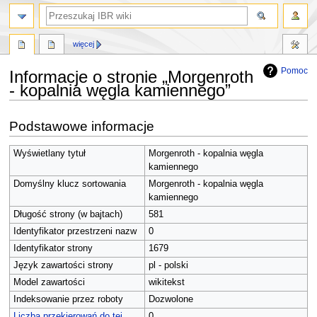
szukaj
więcej
Pomoc
Informacje o stronie „Morgenroth
- kopalnia węgla kamiennego”
Przejdź
Przejdź
Podstawowe informacje
do
do
nawigacji
wyszukiwania
Wyświetlany tytuł
Morgenroth - kopalnia węgla
kamiennego
Domyślny klucz sortowania
Morgenroth - kopalnia węgla
kamiennego
Długość strony (w bajtach)
581
Identyfikator przestrzeni nazw
0
Identyfikator strony
1679
Język zawartości strony
pl - polski
Model zawartości
wikitekst
Indeksowanie przez roboty
Dozwolone
Liczba przekierowań do tej
0