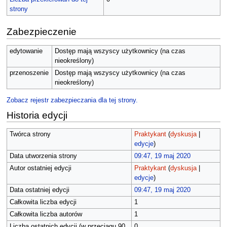
strony
Zabezpieczenie
edytowanie
Dostęp mają wszyscy użytkownicy (na czas
nieokreślony)
przenoszenie
Dostęp mają wszyscy użytkownicy (na czas
nieokreślony)
Zobacz rejestr zabezpieczania dla tej strony.
Historia edycji
Twórca strony
Praktykant
(
dyskusja
|
edycje
)
Data utworzenia strony
09:47, 19 maj 2020
Autor ostatniej edycji
Praktykant
(
dyskusja
|
edycje
)
Data ostatniej edycji
09:47, 19 maj 2020
Całkowita liczba edycji
1
Całkowita liczba autorów
1
Liczba ostatnich edycji (w przeciągu 90
0