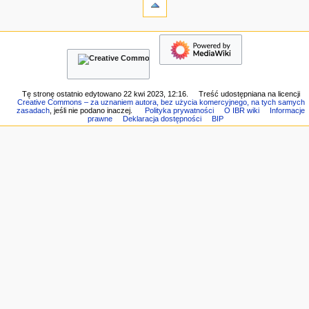
historia
Linkujące
a
Zmiany
w
w
nawigacja
i
linkowanych
Strona
g
Strony
główna
specjalne
a
Ostatnie
Wersja
c
zmiany
do
Losowa
y
Tę stronę ostatnio edytowano 22 kwi 2023, 12:16.
Treść udostępniana na licencji
druku
Creative Commons – za uznaniem autora, bez użycia komercyjnego, na tych samych
strona
j
Link
zasadach
, jeśli nie podano inaczej.
Polityka prywatności
O IBR wiki
Informacje
Pomoc
prawne
Deklaracja dostępności
BIP
do
n
z
tej
e
MediaWiki
wersji
Informacje
o
tej
stronie