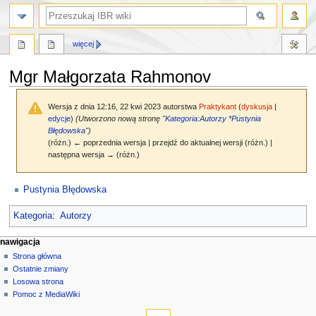
szukaj
więcej
Mgr Małgorzata Rahmonov
Wersja z dnia 12:16, 22 kwi 2023 autorstwa
Praktykant
(
dyskusja
|
edycje
)
(Utworzono nową stronę "
Kategoria:Autorzy
*
Pustynia
Błędowska
")
(różn.) ← poprzednia wersja | przejdź do aktualnej wersji (różn.) |
następna wersja → (różn.)
Przejdź
Przejdź
Pustynia Błędowska
do
do
nawigacji
wyszukiwania
Kategoria
:
Autorzy
M
działania na stronie
narzędzia osobiste
nawigacja
strona
zaloguj
Strona główna
e
się
dyskusja
Ostatnie zmiany
n
czytaj
Losowa strona
u
kod
Pomoc z MediaWiki
n
narzędzia
źródłowy