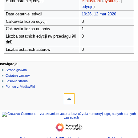
Autor ostatniej edycji
Praktykant
(
dyskusja
|
edycje
)
Data ostatniej edycji
10:26, 12 mar 2026
Całkowita liczba edycji
8
Całkowita liczba autorów
1
Liczba ostatnich edycji (w przeciągu 90
0
dni)
Liczba ostatnich autorów
0
M
działania na stronie
narzędzia osobiste
nawigacja
strona
zaloguj
Strona główna
e
się
dyskusja
Ostatnie zmiany
n
czytaj
Losowa strona
u
kod
Pomoc z MediaWiki
n
narzędzia
źródłowy
historia
Linkujące
a
Zmiany
w
w
nawigacja
i
linkowanych
Strona
g
Strony
główna
specjalne
a
Ostatnie
Informacje
c
zmiany
o
Losowa