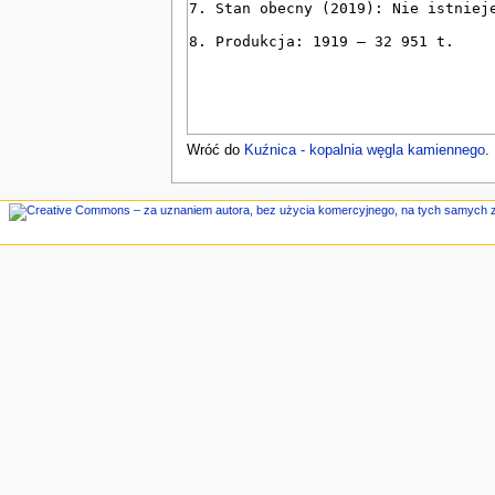
n
e
Wróć do
Kuźnica - kopalnia węgla kamiennego
.