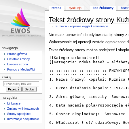
strona
dyskusja
kod źródłowy
histor
Tekst źródłowy strony Kuź
←
Kuźnica - kopalnia węgla kamiennego
Przejdź
Przejdź
Nie masz uprawnień do edytowania tej strony z
do
do
Wykonywanie tej operacji zostało ograniczone 
nawigacji
wyszukiwania
M
nawigacja
Tekst źródłowy strony można podejrzeć i skopi
e
Strona główna
Ostatnie zmiany
n
Losowa strona
u
Pomoc z MediaWiki
n
szukaj
a
w
i
narzędzia
g
Linkujące
a
Zmiany w linkowanych
c
Strony specjalne
y
Informacje o tej stronie
j