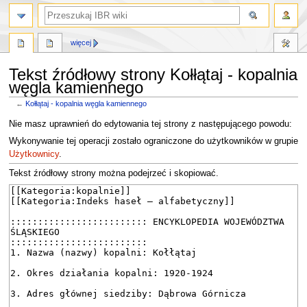
szukaj
więcej
Tekst źródłowy strony Kołłątaj - kopalnia
węgla kamiennego
←
Kołłątaj - kopalnia węgla kamiennego
Przejdź
Przejdź
Nie masz uprawnień do edytowania tej strony z następującego powodu:
do
do
Wykonywanie tej operacji zostało ograniczone do użytkowników w grupie
nawigacji
wyszukiwania
Użytkownicy
.
Tekst źródłowy strony można podejrzeć i skopiować.