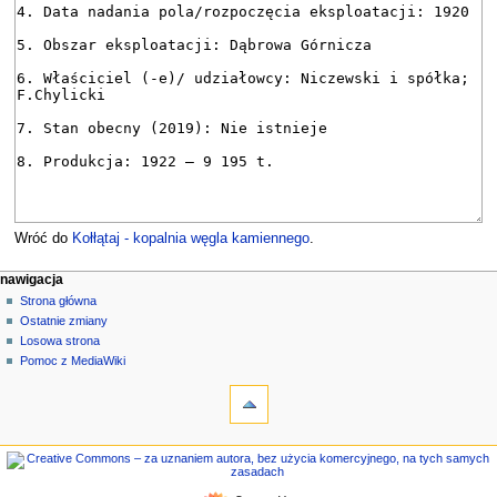
Wróć do
Kołłątaj - kopalnia węgla kamiennego
.
M
działania na stronie
narzędzia osobiste
nawigacja
strona
zaloguj
Strona główna
e
się
dyskusja
Ostatnie zmiany
n
czytaj
Losowa strona
u
kod
Pomoc z MediaWiki
n
narzędzia
źródłowy
historia
Linkujące
a
Zmiany
w
w
nawigacja
i
linkowanych
Strona
g
Strony
główna
specjalne