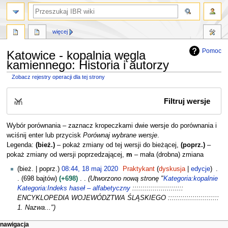
szukaj
więcej
Pomoc
Katowice - kopalnia węgla
kamiennego: Historia i autorzy
Zobacz rejestry operacji dla tej strony
Przejdź
Przejdź
Filtruj wersje
do
do
Rozwiń
nawigacji
wyszukiwania
Wybór porównania – zaznacz kropeczkami dwie wersje do porównania i
wciśnij enter lub przycisk
Porównaj wybrane wersje
.
Legenda:
(bież.)
– pokaż zmiany od tej wersji do bieżącej,
(poprz.)
–
pokaż zmiany od wersji poprzedzającej,
m
– mała (drobna) zmiana
1
bież.
poprz.
08:44, 18 maj 2020
Praktykant
dyskusja
edycje
8
698 bajtów
+698
Utworzono nową stronę "
Kategoria:kopalnie
m
Kategoria:Indeks haseł – alfabetyczny
:::::::::::::::::::::::::
a
ENCYKLOPEDIA WOJEWÓDZTWA ŚLĄSKIEGO :::::::::::::::::::::::::
j
1. Nazwa..."
2
M
działania na stronie
narzędzia osobiste
nawigacja
0