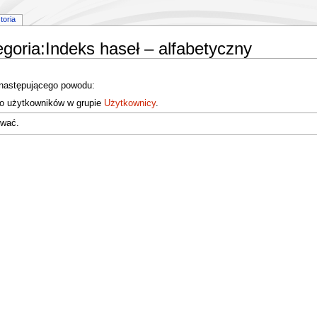
storia
egoria:Indeks haseł – alfabetyczny
 następującego powodu:
do użytkowników w grupie
Użytkownicy
.
ować.