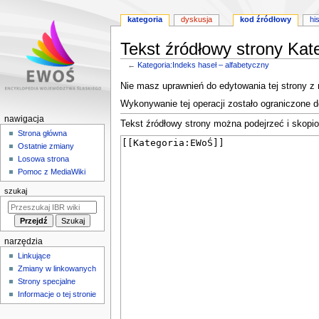
kategoria
dyskusja
kod źródłowy
hi
Tekst źródłowy strony Kat
←
Kategoria:Indeks haseł – alfabetyczny
Przejdź
Przejdź
Nie masz uprawnień do edytowania tej strony z
do
do
Wykonywanie tej operacji zostało ograniczone 
nawigacji
wyszukiwania
M
nawigacja
Tekst źródłowy strony można podejrzeć i skopi
e
Strona główna
Ostatnie zmiany
n
Losowa strona
u
Pomoc z MediaWiki
n
szukaj
a
w
i
narzędzia
g
Linkujące
a
Zmiany w linkowanych
c
Strony specjalne
y
Informacje o tej stronie
j