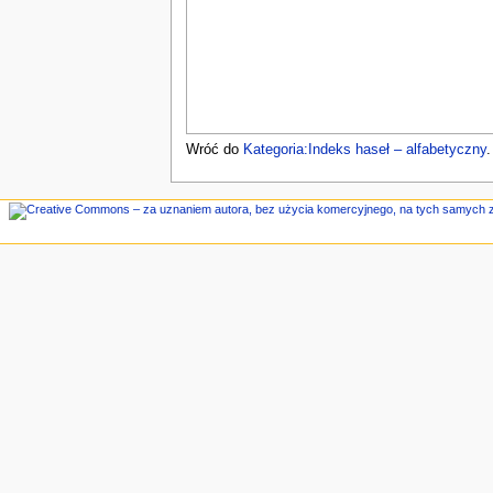
n
e
Wróć do
Kategoria:Indeks haseł – alfabetyczny
.