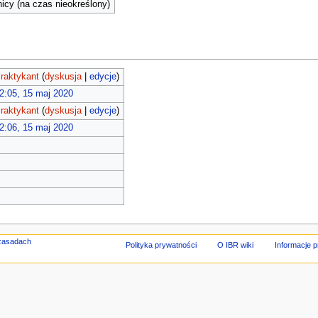
cy (na czas nieokreślony)
raktykant
(
dyskusja
|
edycje
)
2:05, 15 maj 2020
raktykant
(
dyskusja
|
edycje
)
2:06, 15 maj 2020
Polityka prywatności
O IBR wiki
Informacje 