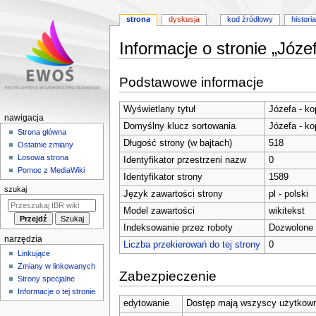
strona
dyskusja
kod źródłowy
historia
Informacje o stronie „Józ
Przejdź
Przejdź
Podstawowe informacje
do
do
nawigacji
wyszukiwania
Wyświetlany tytuł
Józefa - k
M
nawigacja
Domyślny klucz sortowania
Józefa - k
e
Strona główna
Długość strony (w bajtach)
518
Ostatnie zmiany
n
Losowa strona
Identyfikator przestrzeni nazw
0
u
Pomoc z MediaWiki
Identyfikator strony
1589
n
szukaj
Język zawartości strony
pl - polski
a
w
Model zawartości
wikitekst
i
Indeksowanie przez roboty
Dozwolone
narzędzia
g
Liczba przekierowań do tej strony
0
Linkujące
a
Zmiany w linkowanych
c
Zabezpieczenie
Strony specjalne
y
Informacje o tej stronie
j
edytowanie
Dostęp mają wszyscy użytkowni