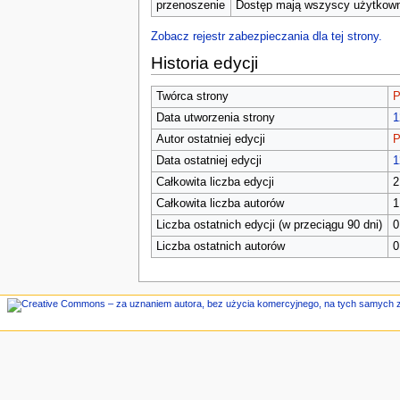
n
przenoszenie
Dostęp mają wszyscy użytkowni
e
Zobacz rejestr zabezpieczania dla tej strony.
Historia edycji
Twórca strony
P
Data utworzenia strony
1
Autor ostatniej edycji
P
Data ostatniej edycji
1
Całkowita liczba edycji
2
Całkowita liczba autorów
1
Liczba ostatnich edycji (w przeciągu 90 dni)
0
Liczba ostatnich autorów
0