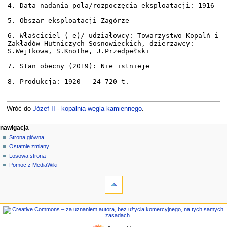
Wróć do
Józef II - kopalnia węgla kamiennego
.
M
działania na stronie
narzędzia osobiste
nawigacja
strona
zaloguj
Strona główna
e
się
dyskusja
Ostatnie zmiany
n
czytaj
Losowa strona
u
kod
Pomoc z MediaWiki
n
narzędzia
źródłowy
historia
Linkujące
a
Zmiany
w
w
nawigacja
i
linkowanych
Strona
g
Strony
główna
specjalne