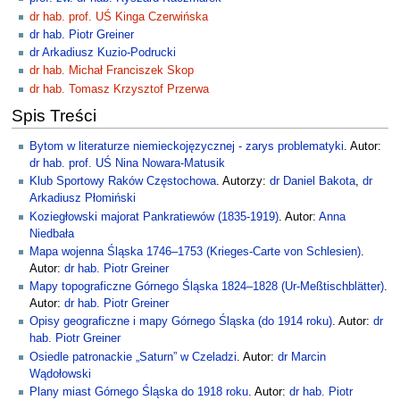
dr hab. prof. UŚ Kinga Czerwińska
dr hab. Piotr Greiner
dr Arkadiusz Kuzio-Podrucki
dr hab. Michał Franciszek Skop
dr hab. Tomasz Krzysztof Przerwa
Spis Treści
Bytom w literaturze niemieckojęzycznej - zarys problematyki
. Autor:
dr hab. prof. UŚ Nina Nowara-Matusik
Klub Sportowy Raków Częstochowa
. Autorzy:
dr Daniel Bakota
,
dr
Arkadiusz Płomiński
Koziegłowski majorat Pankratiewów (1835-1919)
. Autor:
Anna
Niedbała
Mapa wojenna Śląska 1746–1753 (Krieges-Carte von Schlesien)
.
Autor:
dr hab. Piotr Greiner
Mapy topograficzne Górnego Śląska 1824–1828 (Ur-Meßtischblätter)
.
Autor:
dr hab. Piotr Greiner
Opisy geograficzne i mapy Górnego Śląska (do 1914 roku)
. Autor:
dr
hab. Piotr Greiner
Osiedle patronackie „Saturn” w Czeladzi
. Autor:
dr Marcin
Wądołowski
Plany miast Górnego Śląska do 1918 roku
. Autor:
dr hab. Piotr