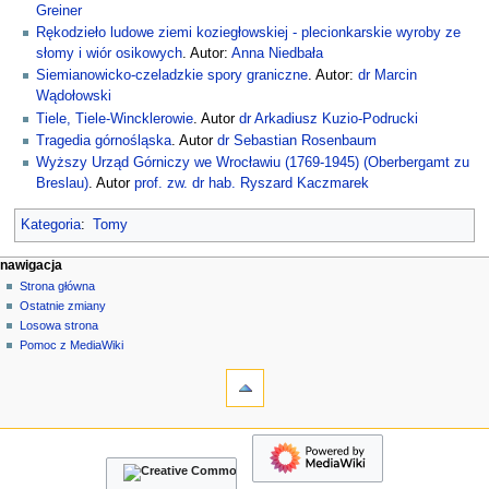
Greiner
Rękodzieło ludowe ziemi koziegłowskiej - plecionkarskie wyroby ze
słomy i wiór osikowych
. Autor:
Anna Niedbała
Siemianowicko-czeladzkie spory graniczne
. Autor:
dr Marcin
Wądołowski
Tiele, Tiele-Wincklerowie
. Autor
dr Arkadiusz Kuzio-Podrucki
Tragedia górnośląska
. Autor
dr Sebastian Rosenbaum
Wyższy Urząd Górniczy we Wrocławiu (1769-1945) (Oberbergamt zu
Breslau)
. Autor
prof. zw. dr hab. Ryszard Kaczmarek
Kategoria
:
Tomy
M
działania na stronie
narzędzia osobiste
nawigacja
strona
zaloguj
Strona główna
e
się
dyskusja
Ostatnie zmiany
n
czytaj
Losowa strona
u
kod
Pomoc z MediaWiki
n
narzędzia
źródłowy
historia
Linkujące
a
Zmiany
w
w
nawigacja
i
linkowanych
Strona
g
Strony
główna
specjalne
a
Ostatnie