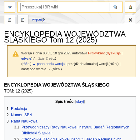
szukaj
więcej
ENCYKLOPEDIA WOJEWÓDZTWA
ŚLĄSKIEGO Tom 12 (2025)
Wersja z dnia 08:53, 18 gru 2025 autorstwa
Praktykant
(
dyskusja
|
edycje
)
(
→
Spis Treści
)
(
różn.
)
← poprzednia wersja
| przejdź do aktualnej wersji (różn.) |
następna wersja → (różn.)
Przejdź
Przejdź
ENCYKLOPEDIA WOJEWÓDZTWA ŚLĄSKIEGO
do
do
TOM: 12 (2025)
nawigacji
wyszukiwania
Spis treści
1
Redakcja
2
Numer ISBN
3
Rada Naukowa
3.1
Przewodniczący Rady Naukowej Instytutu Badań Regionalnych
Biblioteki Śląskiej:
3.2
Członkowie Rady Naukowej Instytutu Badań Regionalnych