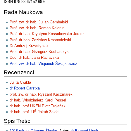
ISBN 978-83-67152-68-6
Rada Naukowa
Prof. zw. dr hab. Julian Gembalski
Prof. zw. dr hab. Roman Kalarus
Prof. dr hab. Krystyna Kossakowska-Jarosz
Prof. dr hab. Zdzisław Krasnodębski
Dr Andrzej Krzystyniak
Prof. dr hab. Grzegorz Kucharczyk
Doc. dr hab. Jana Raclavská
Prof. zw. dr hab. Wojciech Świątkiewicz
Recenzenci
Julita Ćwikła
dr Robert Garstka
prof. zw. dr hab. Ryszard Kaczmarek
dr hab. Włodzimierz Karol Pessel
dr hab. prof UKEN Piotr Trojański
dr hab. prof. UŚ Jakub Zajdel
Spis Treści
1918 rok na Górnym Śląsku
. Autor:
dr Bernard Linek