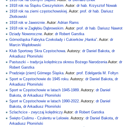
1918 rok na Śląsku Cieszyńskim
. Autor:
dr hab. Krzysztof Nowak
1918 rok na ziemi częstochowskiej
. Autor:
prof. dr hab. Dariusz
Złotkowski
1918 rok w Jaworznie
. Autor:
Adrian Rams
1918 rok w Zagłębiu Dąbrowskim
. Autor:
prof. dr hab. Dariusz Nawrot
Dziady Noworoczne
. Autor:
dr Robert Garstka
Górnośląska Fabryka Czekolady i Cukierków „Hanka”
. Autor:
dr
Marcin Wądołowski
Klub Sportowy Skra Częstochowa
. Autorzy:
dr Daniel Bakota
,
dr
Arkadiusz Płomiński
Pastuszki – tradycja kolędnicza okresu Bożego Narodzenia
Autor:
dr
Robert Garstka
Pradzieje (ziem) Górnego Śląska
. Autor:
prof. Edelgarda M. Foltyn
Sport w Częstochowie do 1945 roku
. Autorzy:
dr Daniel Bakota
,
dr
Arkadiusz Płomiński
Sport w Częstochowie w latach 1945-1989
. Autorzy:
dr Daniel
Bakota
,
dr Arkadiusz Płomiński
Sport w Częstochowie w latach 1990-2022
. Autorzy:
dr Daniel
Bakota
,
dr Arkadiusz Płomiński
Szlachcice - zwyczaj kolędniczy
Autor:
dr Robert Garstka
Święto Ciulimu - Czulentu w Lelowie
. Autorzy:
dr Daniel Bakota
,
dr
Arkadiusz Płomiński