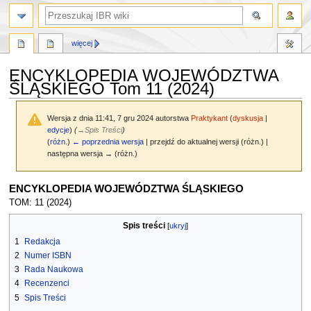
szukaj
więcej
ENCYKLOPEDIA WOJEWÓDZTWA
ŚLĄSKIEGO Tom 11 (2024)
Wersja z dnia 11:41, 7 gru 2024 autorstwa
Praktykant
(
dyskusja
|
edycje
)
(
→
Spis Treści
)
(
różn.
)
← poprzednia wersja
| przejdź do aktualnej wersji (różn.) |
następna wersja → (różn.)
Przejdź
Przejdź
ENCYKLOPEDIA WOJEWÓDZTWA ŚLĄSKIEGO
do
do
TOM: 11 (2024)
nawigacji
wyszukiwania
Spis treści
1
Redakcja
2
Numer ISBN
3
Rada Naukowa
4
Recenzenci
5
Spis Treści