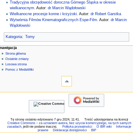
Tradycyjna obrzędowość doroczna Górnego Śląska w okresie
wielkanocnym
. Autor:
dr Marcin Wądołowski
Wielkanocne procesje konne i krzyżoki
. Autor:
dr Robert Garstka
Wytwórnia Filmów Kinematograficznych Espe-Film
. Autor:
dr Marcin
Wądołowski
Kategoria
:
Tomy
M
działania na stronie
narzędzia osobiste
nawigacja
strona
zaloguj
Strona główna
e
się
dyskusja
Ostatnie zmiany
n
czytaj
Losowa strona
u
kod
Pomoc z MediaWiki
n
narzędzia
źródłowy
historia
Linkujące
a
Zmiany
w
w
nawigacja
i
linkowanych
Strona
g
Strony
główna
specjalne
a
Ostatnie
Wersja
c
zmiany
do
Losowa
y
Tę stronę ostatnio edytowano 7 gru 2024, 11:41.
Treść udostępniana na licencji
druku
Creative Commons – za uznaniem autora, bez użycia komercyjnego, na tych samych
strona
j
Link
zasadach
, jeśli nie podano inaczej.
Polityka prywatności
O IBR wiki
Informacje
Pomoc
prawne
Deklaracja dostępności
BIP
do