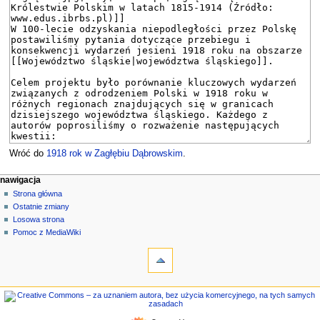
Wróć do
1918 rok w Zagłębiu Dąbrowskim
.
M
działania na stronie
narzędzia osobiste
nawigacja
strona
zaloguj
Strona główna
e
się
dyskusja
Ostatnie zmiany
n
czytaj
Losowa strona
u
kod
Pomoc z MediaWiki
n
narzędzia
źródłowy
historia
Linkujące
a
Zmiany
w
w
nawigacja
i
linkowanych
Strona
g
Strony
główna
specjalne