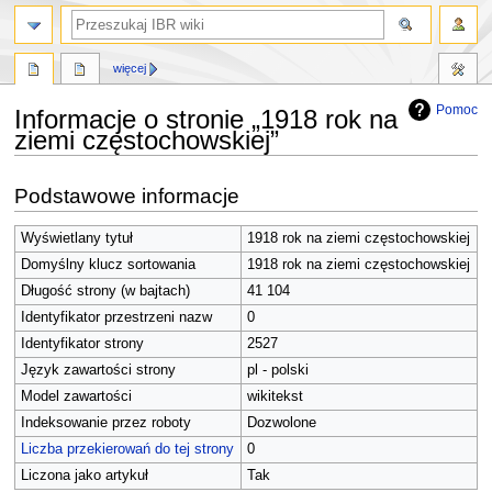
szukaj
więcej
Pomoc
Informacje o stronie „1918 rok na
ziemi częstochowskiej”
Przejdź
Przejdź
Podstawowe informacje
do
do
nawigacji
wyszukiwania
Wyświetlany tytuł
1918 rok na ziemi częstochowskiej
Domyślny klucz sortowania
1918 rok na ziemi częstochowskiej
Długość strony (w bajtach)
41 104
Identyfikator przestrzeni nazw
0
Identyfikator strony
2527
Język zawartości strony
pl - polski
Model zawartości
wikitekst
Indeksowanie przez roboty
Dozwolone
Liczba przekierowań do tej strony
0
Liczona jako artykuł
Tak